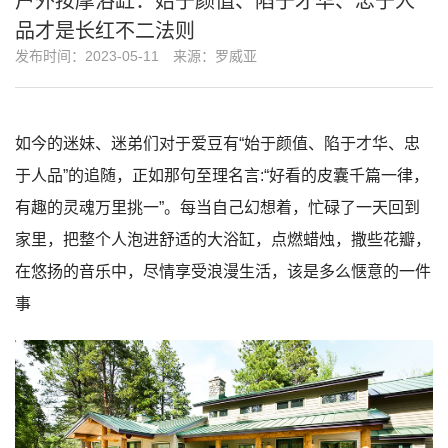
户外按摩浴缸：始于颜值、陷于才华、忠于人
品才是长红不二法则
发布时间：2023-05-11
来源：罗威亚
如今的迷妹、迷弟们对于爱豆有“始于颜值、陷于才华、忠
于人品”的追随，正如那句至理名言:“好看的皮囊千篇一律，
有趣的灵魂万里挑一”。每当自己幻想着，忙碌了一天回到
家里，把整个人泡进舒适的大浴缸，点燃蜡烛，撒些花瓣，
在悠扬的音乐中，尽情享受浪漫生活，该是多么惬意的一件
事